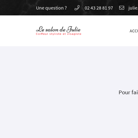
Une question ?
02 43 28 81 97
4 RUE DU VERT GALANT
72000 LE MANS
02 43 28 81 97
ACC
Pour fai
Adresse email de réception
