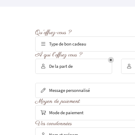
Recopier le code ci-contre

Rafraîchir le captcha

Qu'offrez-vous ?
En cochant cette case, vous consentez à recevoir nos propositions commerciales à
email indiqué ci-dessus. Vous pouvez vous désinscrire à tout moment en utilisant
de désinscription
.
Type de bon cadeau

À qui l'offrez vous ?
Inscription
De la part de


Message personnalisé

Moyen de paiement
Mode de paiement

Vos coordonnées
Nom et prénom
