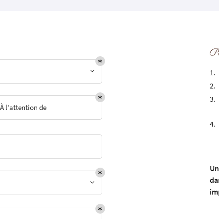
Po
 l'adresse
le formulaire
À l'attention de
Un
da
im